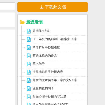
下载此文档
最近发表
龙洞作文3篇
《二年级的奥莉加》读后感100字
革命岁月手抄报边框
有关龙抬头的作文
草木句子
世界地球日手抄报内容
龙女的傲娇侯爷第一章作文500字
温暖的弦的句子
阳光心理手抄报内容15篇
龙女的傲娇侯爷作文600字