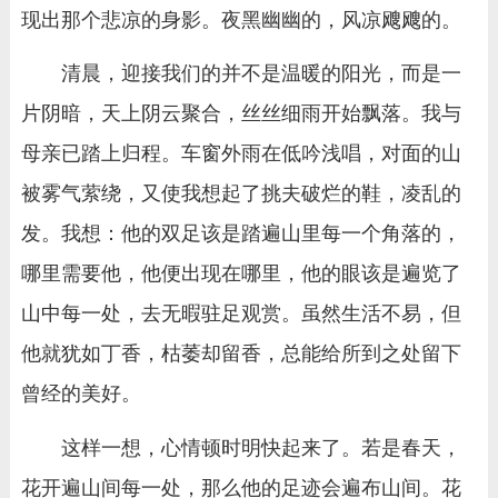
现出那个悲凉的身影。夜黑幽幽的，风凉飕飕的。
清晨，迎接我们的并不是温暖的阳光，而是一
片阴暗，天上阴云聚合，丝丝细雨开始飘落。我与
母亲已踏上归程。车窗外雨在低吟浅唱，对面的山
被雾气萦绕，又使我想起了挑夫破烂的鞋，凌乱的
发。我想：他的双足该是踏遍山里每一个角落的，
哪里需要他，他便出现在哪里，他的眼该是遍览了
山中每一处，去无暇驻足观赏。虽然生活不易，但
他就犹如丁香，枯萎却留香，总能给所到之处留下
曾经的美好。
这样一想，心情顿时明快起来了。若是春天，
花开遍山间每一处，那么他的足迹会遍布山间。花