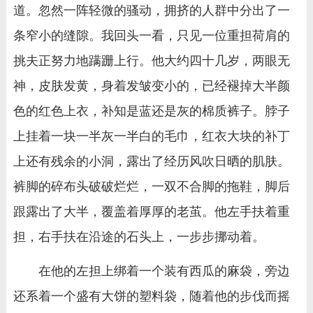
道。忽然一阵轻微的骚动，拥挤的人群中分出了一
条窄小的缝隙。我回头一看，只见一位重担荷肩的
挑夫正努力地蹒跚上行。他大约四十几岁，两眼无
神，皮肤发黄，身着发皱变小的，已经褪掉大半颜
色的红色上衣，补知是蓝还是灰的棉质裤子。脖子
上挂着一块一半灰一半白的毛巾，红衣大块的补丁
上还有残余的小洞，露出了经历风吹日晒的肌肤。
裤脚的碎布头破破烂烂，一双不合脚的拖鞋，脚后
跟露出了大半，覆盖着厚厚的老茧。他左手扶着重
担，右手扶在沿途的石头上，一步步挪动着。
在他的左担上绑着一个装有西瓜的麻袋，旁边
还系着一个盛有大饼的塑料袋，随着他的步伐而摇