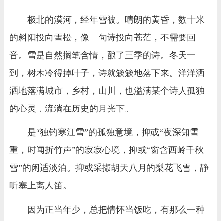
极北的漠河，经年雪被。晴朗的黄昏，数十米
的斜阳投向雪松，像一句诗投向苍茫，不需要回
音。雪是自然搁笔含情，酿了三季的诗。冬天一
到，树木冷得掉叶子，诗就簌簌地落下来。洋洋洒
洒地落满城市，乡村，山川，也溢满某个诗人孤独
的心灵，流淌在历史的月光下。
是“独钓寒江雪”的孤独意境，抑或“夜深知雪
重，时闻折竹声”的寂寂心境，抑或“窗含西岭千秋
雪”的闲适淡泊。抑或采撷胡天八月的梨花飞雪，静
听塞上离人笛。
因为正当年少，总把情怀当饭吃，有那么一种