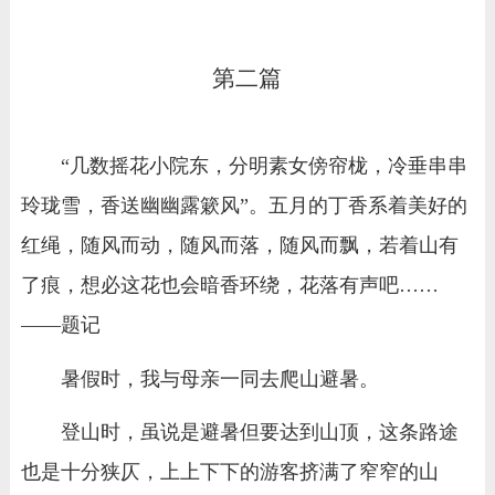
第二篇
“几数摇花小院东，分明素女傍帘栊，冷垂串串
玲珑雪，香送幽幽露簌风”。五月的丁香系着美好的
红绳，随风而动，随风而落，随风而飘，若着山有
了痕，想必这花也会暗香环绕，花落有声吧……
——题记
暑假时，我与母亲一同去爬山避暑。
登山时，虽说是避暑但要达到山顶，这条路途
也是十分狭仄，上上下下的游客挤满了窄窄的山