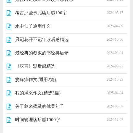
考古那些事儿读后感100字
2024-05-17
水中仙子通用作文
2025-04-09
只记花开不记年读后感精选
2024-10-06
最经典的叔叔的书经典语录
2024-02-04
《双盲》观后感精选
2024-09-25
挠痒痒作文(通用2篇)
2024-10-23
我的风采作文(精选3篇)
2025-04-04
关于剑来摘录的优美句子
2024-05-07
时间管理读后感1000字
2024-12-07