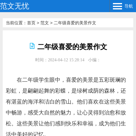
范文无忧
导航
当前位置：
首页
>
范文
>
二年级喜爱的美景作文
二年级喜爱的美景作文
时间：2024-04-12 15:28:14
小编：
在二年级学生眼中，喜爱的美景是五彩斑斓的
彩虹，是翩翩起舞的彩蝶，是绿树成荫的森林，还
有湛蓝的海洋和洁白的雪山。他们喜欢在这些美景
中畅游，感受大自然的魅力，让心灵得到治愈和放
松。这些美景让他们感到快乐和幸福，成为他们生
活中美好的记忆。