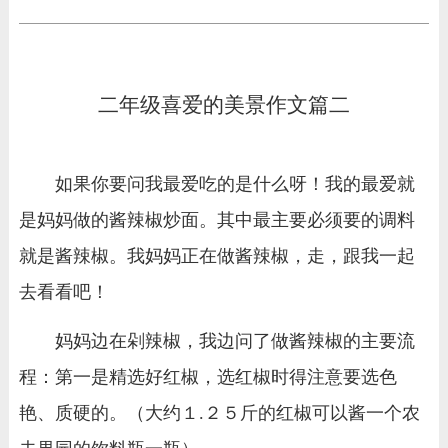
二年级喜爱的美景作文篇二
如果你要问我最爱吃的是什么呀！我的最爱就
是妈妈做的酱辣椒炒面。其中最主要必须要的调料
就是酱辣椒。我妈妈正在做酱辣椒，走，跟我一起
去看看吧！
妈妈边在剁辣椒，我边问了做酱辣椒的主要流
程：第一是精选好红椒，选红椒时得注意要选色
艳、质硬的。（大约１.２５斤的红椒可以酱一个农