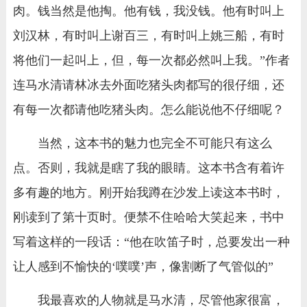
肉。钱当然是他掏。他有钱，我没钱。他有时叫上
刘汉林，有时叫上谢百三，有时叫上姚三船，有时
将他们一起叫上，但，每一次都必然叫上我。”作者
连马水清请林冰去外面吃猪头肉都写的很仔细，还
有每一次都请他吃猪头肉。怎么能说他不仔细呢？
当然，这本书的魅力也完全不可能只有这么
点。否则，我就是瞎了我的眼睛。这本书含有着许
多有趣的地方。刚开始我蹲在沙发上读这本书时，
刚读到了第十页时。便禁不住哈哈大笑起来，书中
写着这样的一段话：“他在吹笛子时，总要发出一种
让人感到不愉快的‘噗噗’声，像割断了气管似的”
我最喜欢的人物就是马水清，尽管他家很富，