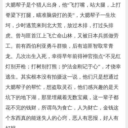
大腮帮子是个猎人出身，他“飞打嘴，站大腿，上打
脊梁下打腿，瞄准脑袋打的美”，大腮帮子一生坎
坷，少时逃荒来到北大荒，放过木排，打过头排
虎。曾与匪首江上飞亡命山林，又被日本兵抓做劳
工。前有西伯利亚勇斗群狼，后有追匪智取常青
龙。几次出生入死，幸得早年前得神官指点“不见红
灯别开枪；打树别打熊；护法金刚记于心”，才侥幸
逃生。其实根本没有拍摄这一说，他们只是想通过
大腮帮子的帮忙，想盗取灵石，他们感兴趣的是天
坑下的地下湖，那里埋藏着无数宝藏，这一辈子都
花不完的钱财，所谓鸟为食亡，人为财亡，金钱这
个东西真的能迷失人的心窍，恶人有恶报，好人有