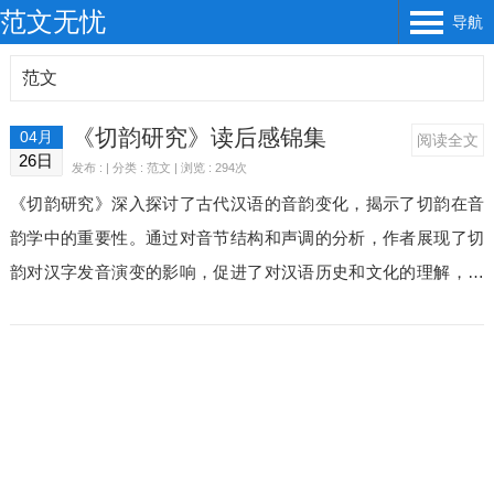
范文无忧
导航
范文
《切韵研究》读后感锦集
04月
阅读全文
26日
发布 : | 分类 :
范文
| 浏览 : 294次
《切韵研究》深入探讨了古代汉语的音韵变化，揭示了切韵在音
韵学中的重要性。通过对音节结构和声调的分析，作者展现了切
韵对汉字发音演变的影响，促进了对汉语历史和文化的理解，值
得语言学爱好者细读与思考。切韵研