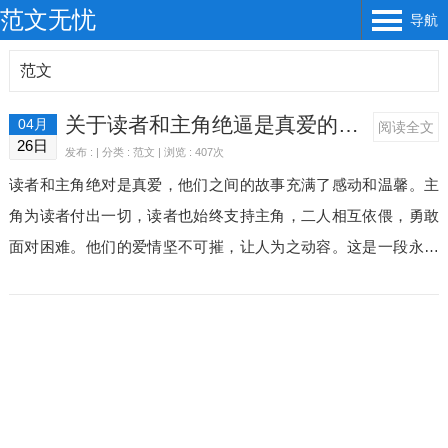
范文无忧
导航
范文
关于读者和主角绝逼是真爱的优美句子
04月
阅读全文
26日
发布 : | 分类 :
范文
| 浏览 : 407次
读者和主角绝对是真爱，他们之间的故事充满了感动和温馨。主
角为读者付出一切，读者也始终支持主角，二人相互依偎，勇敢
面对困难。他们的爱情坚不可摧，让人为之动容。这是一段永恒
的爱情故事，令人心生敬佩和感动。