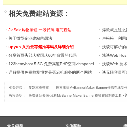
相关
免费建站资源
：
JiaSale购物按钮:一段代码,电商直达
爆款就是这么
关于微型企业建站的想法
卢松松：利用Di
upyun 又拍云存储推荐码及详细介绍
浅谈可解析的超
分享首页头部庆祝国庆60年背景的代码
浅谈Web Ho
123bemyhost 5.5G 免费高速PHP空间vistapanel
浅谈Web 技
面板
详解提供免费检测博客是否宕机服务的两个网站
谈无限容量可外
相关链接：
复制本页链接
|
搜索浅析MyBannerMaker Banner横幅在线
教程说明：
免费建站资源
-
浅析MyBannerMaker Banner横幅在线制作工具
常见问题
充值帮助