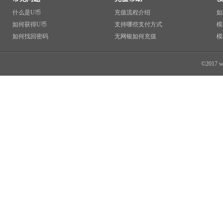
什么是U币
充值流程介绍
如
如何获得U币
支持哪些支付方式
模
如何找回密码
无网银如何充值
模
©2017 