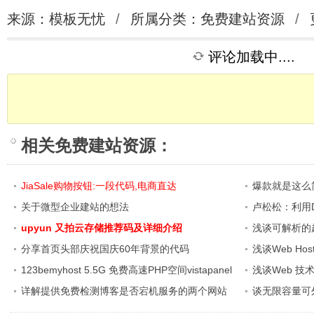
来源：模板无忧
/
所属分类：
免费建站资源
/
评论加载中....
相关
免费建站资源
：
JiaSale购物按钮:一段代码,电商直达
爆款就是这么
关于微型企业建站的想法
卢松松：利用Di
upyun 又拍云存储推荐码及详细介绍
浅谈可解析的超
分享首页头部庆祝国庆60年背景的代码
浅谈Web Ho
123bemyhost 5.5G 免费高速PHP空间vistapanel
浅谈Web 技
面板
详解提供免费检测博客是否宕机服务的两个网站
谈无限容量可外