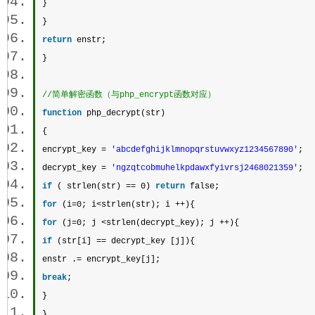
}  
}  
return
 enstr;  
} 
//简单解密函数（与php_encrypt函数对应） 
function
 php_decrypt(str)  
{  
encrypt_key = 
'abcdefghijklmnopqrstuvwxyz1234567890'
;  
decrypt_key = 
'ngzqtcobmuhelkpdawxfyivrsj2468021359'
;  
if
 ( 
strlen
(str) == 0) 
return
 false;  
for
 (i=0; i<
strlen
(str); i ++){  
for
 (j=0; j <
strlen
(decrypt_key); j ++){  
if
 (str[i] == decrypt_key [j]){  
enstr .= encrypt_key[j];  
break
;  
}  
}  