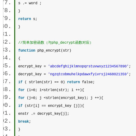
s .= word ;  
}  
return
 s;  
} 
//简单加密函数（与php_decrypt函数对应） 
function
 php_encrypt(str)  
{  
encrypt_key = 
'abcdefghijklmnopqrstuvwxyz1234567890'
;  
decrypt_key = 
'ngzqtcobmuhelkpdawxfyivrsj2468021359'
;  
if
 ( 
strlen
(str) == 0) 
return
 false;  
for
 (i=0; i<
strlen
(str); i ++){  
for
 (j=0; j <
strlen
(encrypt_key); j ++){  
if
 (str[i] == encrypt_key [j]){  
enstr .= decrypt_key[j];  
break
;  
}  