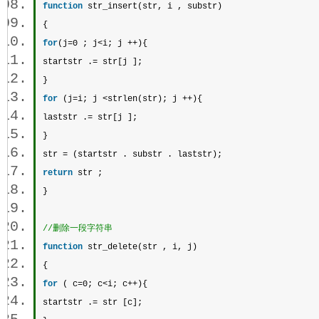
function
 str_insert(str, i , 
substr
)  
{  
for
(j=0 ; j<i; j ++){  
startstr .= str[j ];  
}  
for
 (j=i; j <
strlen
(str); j ++){  
laststr .= str[j ];  
}  
str = (startstr . 
substr
 . laststr);  
return
 str ;  
} 
//删除一段字符串 
function
 str_delete(str , i, j)  
{  
for
 ( c=0; c<i; c++){  
startstr .= str [c];  