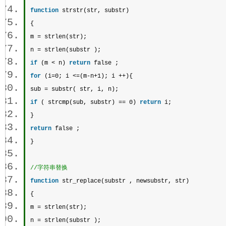
function
strstr
(str, 
substr
)  
{  
m = 
strlen
(str);  
n = 
strlen
(
substr
 );  
if
 (m < n) 
return
 false ;  
for
 (i=0; i <=(m-n+1); i ++){  
sub = 
substr
( str, i, n);  
if
 ( 
strcmp
(sub, 
substr
) == 0) 
return
 i;  
}  
return
 false ;  
} 
//字符串替换 
function
str_replace
(
substr
 , newsubstr, str)  
{  
m = 
strlen
(str);  
n = 
strlen
(
substr
 );  