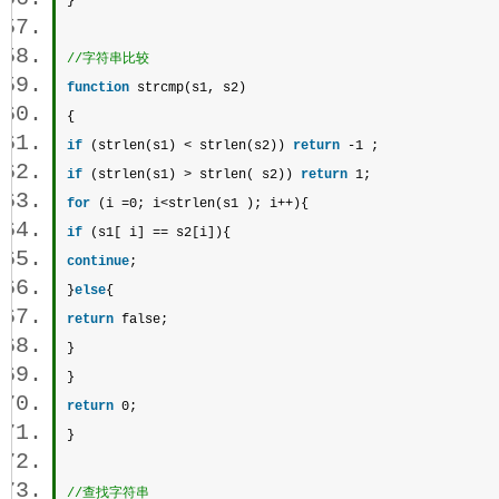
} 
//字符串比较 
function
strcmp
(s1, s2)  
{  
if
 (
strlen
(s1) < 
strlen
(s2)) 
return
 -1 ;  
if
 (
strlen
(s1) > 
strlen
( s2)) 
return
 1;  
for
 (i =0; i<
strlen
(s1 ); i++){  
if
 (s1[ i] == s2[i]){  
continue
;  
}
else
{  
return
 false;  
}  
}  
return
 0;  
} 
//查找字符串 