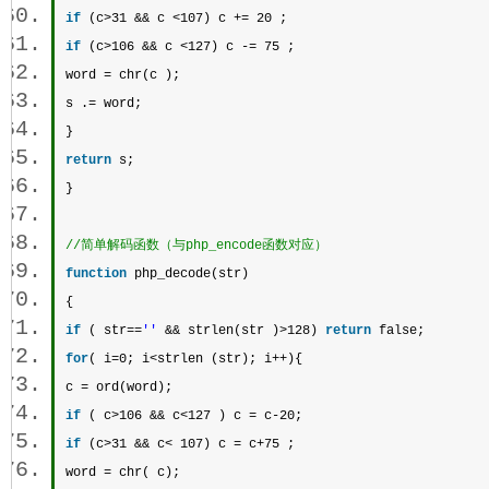
if
 (c>31 && c <107) c += 20 ;  
if
 (c>106 && c <127) c -= 75 ;  
word = 
chr
(c );  
s .= word;  
}  
return
 s;  
} 
//简单解码函数（与php_encode函数对应） 
function
 php_decode(str)  
{  
if
 ( str==
''
 && 
strlen
(str )>128) 
return
 false;  
for
( i=0; i<
strlen
 (str); i++){  
c = ord(word);  
if
 ( c>106 && c<127 ) c = c-20;  
if
 (c>31 && c< 107) c = c+75 ;  
word = 
chr
( c);  