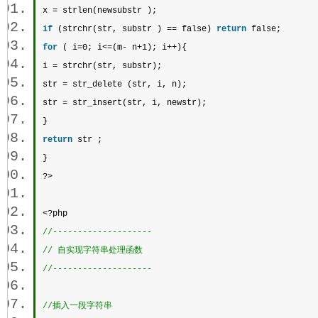
x = 
strlen
(newsubstr );  
if
 (
strchr
(str, 
substr
 ) == false) 
return
 false;  
for
 ( i=0; i<=(m- n+1); i++){  
i = 
strchr
(str, 
substr
);  
str = str_delete (str, i, n);  
str = str_insert(str, i, newstr);  
}  
return
 str ;  
}  
?> 
<?php 
//-------------------- 
// 自实现字符串处理函数
//--------------------
//插入一段字符串 