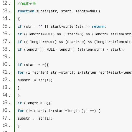
//截取子串 
function
substr
(str, start, length=NULL)  
{  
if
 (str== 
''
 || start>
strlen
(str )) 
return
;  
if
 ((length!=NULL) && ( start>0) && (length> 
strlen
(str
if
 (( length!=NULL) && (start< 0) && (length>
strlen
(str
if
 (length == NULL) length = (
strlen
(str ) - start);  
if
 (start < 0){  
for
 (i=(
strlen
( str)+start); i<(
strlen
 (str)+start+leng
substr
 .= str[i];  
}  
}  
if
 (length > 0){  
for
 (i= start; i<(start+length ); i++) {  
substr
 .= str[i];  
}  