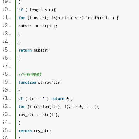
}  
if
 ( length < 0){  
for
 (i =start; i<(
strlen
( str)+length); i++) {  
substr
 .= str[i ];  
}  
}  
return
substr
;  
} 
//字符串翻转 
function
strrev
(str)  
{  
if
 (str == 
''
) 
return
 0 ;  
for
 (i=(
strlen
(str)- 1); i>=0; i --){  
rev_str .= str[i ];  
}  
return
 rev_str;  