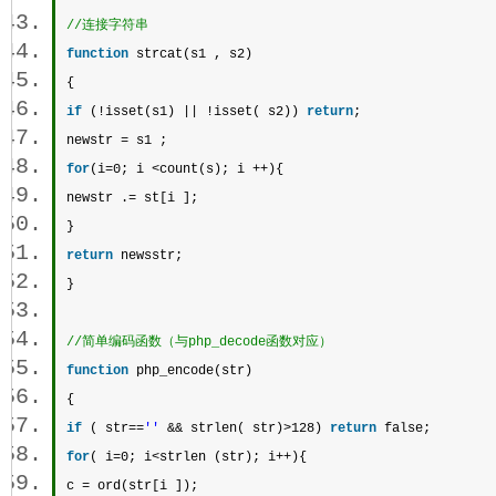
//连接字符串 
function
 strcat(s1 , s2)  
{  
if
 (!isset(s1) || !isset( s2)) 
return
;  
newstr = s1 ;  
for
(i=0; i <
count
(s); i ++){  
newstr .= st[i ];  
}  
return
 newsstr;  
} 
//简单编码函数（与php_decode函数对应） 
function
 php_encode(str)  
{  
if
 ( str==
''
 && 
strlen
( str)>128) 
return
 false;  
for
( i=0; i<
strlen
 (str); i++){  
c = ord(str[i ]);  