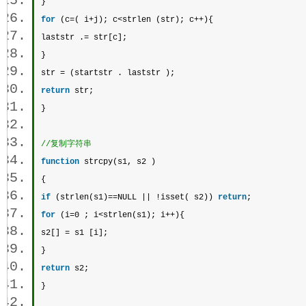
}  
for
 (c=( i+j); c<
strlen
 (str); c++){  
laststr .= str[c];  
}  
str = (startstr . laststr );  
return
 str;  
} 
//复制字符串 
function
 strcpy(s1, s2 )  
{  
if
 (
strlen
(s1)==NULL || !isset( s2)) 
return
;  
for
 (i=0 ; i<
strlen
(s1); i++){  
s2[] = s1 [i];  
}  
return
 s2;  
} 