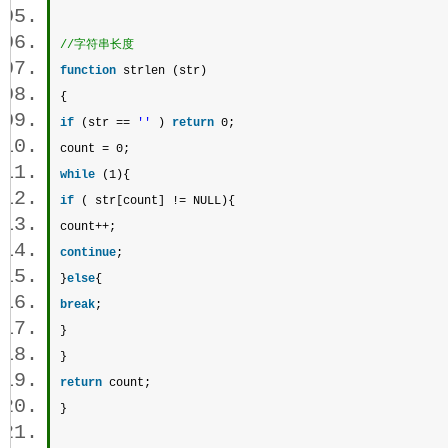
//字符串长度 
function
strlen
 (str)  
{  
if
 (str == 
''
 ) 
return
 0;  
count
 = 0;  
while
 (1){  
if
 ( str[
count
] != NULL){  
count
++;  
continue
;  
}
else
{  
break
;  
}  
}  
return
count
;  
} 