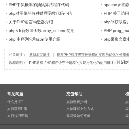
PHP中奖概率的抽奖算法程序代码
apache设
php对图像的各种处理函数代码小结
PHP 关于
关于PHP语言构造器介绍
php/js获
php5.5新数组函数array_column使用
PHP preg
php 中序列化和json使用介绍
php采集文
相关链接：
复制本页链接
|
搜索PHP程序级守护进程的实现与优化的使用
教程说明：
PHP教程
-
PHP程序级守护进程的实现与优化的使用概述
常见问题
充值帮助
什么是U币
充值流程介绍
如
如何获得U币
支持哪些支付方式
模
如何找回密码
无网银如何充值
模