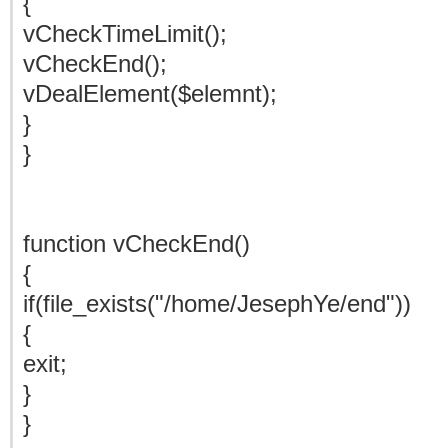
{
vCheckTimeLimit();
vCheckEnd();
vDealElement($elemnt);
}
}
function vCheckEnd()
{
if(file_exists("/home/JesephYe/end"))
{
exit;
}
}