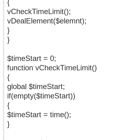
{
vCheckTimeLimit();
vDealElement($elemnt);
}
}
$timeStart = 0;
function vCheckTimeLimit()
{
global $timeStart;
if(empty($timeStart))
{
$timeStart = time();
}