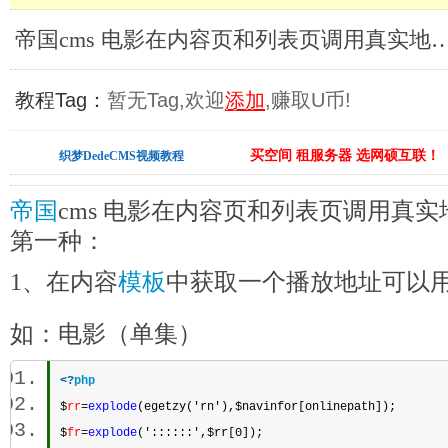
帝国cms 电影在内容页和列表页调用真实地址的方法
教程Tag：
暂无Tag,欢迎
添加
,赚取U币!
买空间 租服务器 选网硕互联！
织梦DedeCMS视频教程
帝国
cms 电影在内容页和列表页调用真
第一种：
1、在内容
模板
中获取一个播放地址可以
如：电影（单集）
<?
php
$
rr
=
explode
(egetzy('rn'),$navinfor[onlinepath]); 
$
fr
=
explode
('::::::',$rr[0]); 