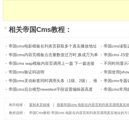
相关
帝国Cms教程
：
帝国cms电影模板在列表页获取多个真实播放地址
帝国cms读取远
帝国cms内容页模板点击量数值过万时,换成万为单
签 (includefile)
帝国cms J
位
帝国cms wap模板内容页调用上一篇 下一篇连接
短消息数
不同时间显示
帝国cms验证码说明
帝国使用[sho
帝国cms灵动标签同时调用头条（1级、2级）、推
法
帝国cms专题
荐（1级、2级）
帝国cms后台模型newstext字段设置编辑器高度
览数
帝国cms常用
相关链接：
复制本页链接
|
搜索帝国cms 电影在内容页和列表页调用真实
教程说明：
帝国Cms教程
-
帝国cms 电影在内容页和列表页调用真实地址的方