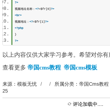
?>
视频地址名称：
<?
=$fr[0]
?>
<
br
>
视频地址：
<?
=$fr[1]
?>
<?
php
}  
?>
以上内容仅供大家学习参考。希望对你有
查看更多
帝国cms教程
帝国cms模板
来源：模板无忧
/
/
所属分类：
帝国Cms教程
25
评论加载中....