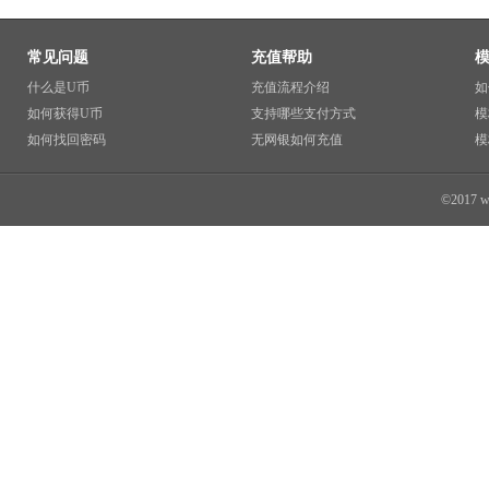
常见问题
充值帮助
什么是U币
充值流程介绍
如
如何获得U币
支持哪些支付方式
模
如何找回密码
无网银如何充值
模
©2017 