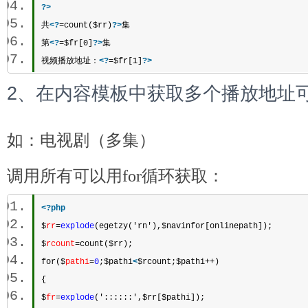
?>
共
<?
=count($rr)
?>
集 
第
<?
=$fr[0]
?>
集 
视频播放地址：
<?
=$fr[1]
?>
2、在内容模板中获取多个播放地址
如：电视剧（多集）
调用所有可以用for循环获取：
<?
php
$
rr
=
explode
(egetzy('rn'),$navinfor[onlinepath]);  
$
rcount
=count($rr);  
for($
pathi
=
0
;$pathi
<
$rcount;$pathi++)  
{  
$
fr
=
explode
('::::::',$rr[$pathi]);  