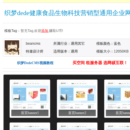
织梦dede健康食品生物科技营销型通用企业
模板Tag：
暂无Tag,欢迎
添加
,赚取U币!
beancms
所属行业：
通用其它
模板颜色：
蓝色
特邀设计师
适用版本：通用
模板大小：12050KB
买空间 租服务器 选网硕互联！
织梦DedeCMS视频教程
首页banner1
首页banner2
首页banne