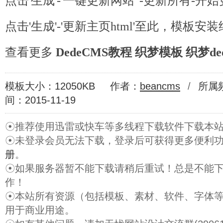
点击'生成'-'一键更新网站 '-更新所有-开
点击'生成'-'更新主页html'至此，模板安
查看更多
DedeCMS教程
织梦模板
织梦de
模板大小：12050KB
作者：
beancms
/
所属
间：2015-11-19
☉推荐使用迅雷或快车等多线程下载软件下载本
☉未登录会员无法下载，登录后可获得更多便利
册
。
☉如果服务器暂不能下载请稍后重试！总是不能
作！
☉本站所有资源（包括模板、素材、软件、字体
用于商业用途。