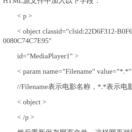
HTML源文件中加入以下字段：
< p >
< object classid="clsid:22D6F312-B0F
0080C74C7E95"
id="MediaPlayer1" >
< param name="Filename" value="*.*"
//Filename表示电影名称，*.*表示
< object >
< /p >