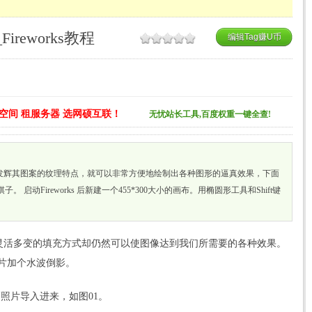
ireworks教程
编辑Tag赚U币
空间 租服务器 选网硕互联！
无忧站长工具,百度权重一键全查!
能充分发辉其图案的纹理特点，就可以非常方便地绘制出各种图形的逼真效果，下面
启动Fireworks 后新建一个455*300大小的画布。用椭圆形工具和Shift键
多种灵活多变的填充方式却仍然可以使图像达到我们所需要的各种效果。
片加个水波倒影。
幅照片导入进来，如图01。