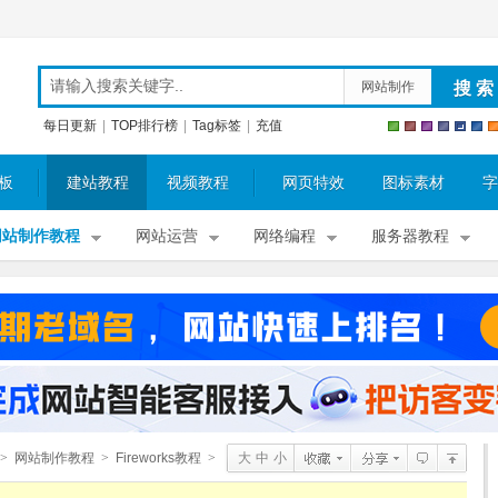
网站制作
每日更新
|
TOP排行榜
|
Tag标签
|
充值
板
建站教程
视频教程
网页特效
图标素材
字
网站制作教程
网站运营
网络编程
服务器教程
>
网站制作教程
>
Fireworks教程
>
大
中
小