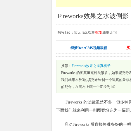
Fireworks效果之水波倒影_F
教程Tag：
暂无Tag,欢迎
添加
,赚取U币!
买
织梦DedeCMS视频教程
推荐：
Fireworks效果之逼真棋子
Fireworks 的图案填充种类繁多，如果
我们就用木纹3的填充来绘制一个逼真的象棋棋子。 
的配合，在画布上画一个直径为142
Fireworks 的滤镜虽然不多，但
下面我们就来利用一则图案填充为一幅照
启动Fireworks 后直接将准备好的一