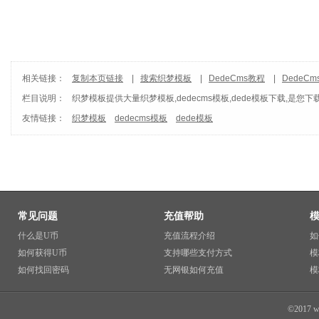
相关链接：
复制本页链接
|
搜索织梦模板
|
DedeCms教程
|
DedeC
栏目说明：
织梦模板
提供大量织梦模板,dedecms模板,dede模板下载,是您下
友情链接：
织梦模板
dedecms模板
dede模板
常见问题
充值帮助
什么是U币
充值流程介绍
如
如何获得U币
支持哪些支付方式
模
如何找回密码
无网银如何充值
模
©2017 