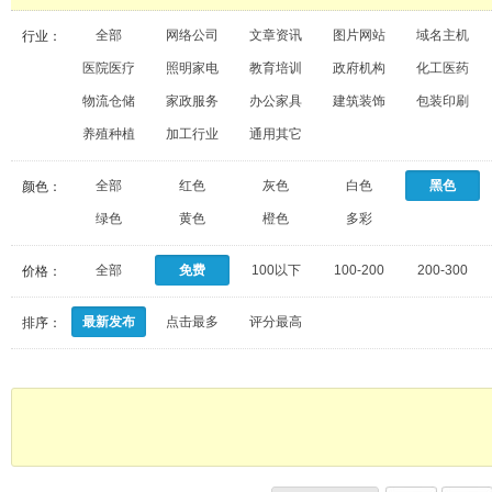
全部
网络公司
文章资讯
图片网站
域名主机
行业：
医院医疗
照明家电
教育培训
政府机构
化工医药
物流仓储
家政服务
办公家具
建筑装饰
包装印刷
养殖种植
加工行业
通用其它
全部
红色
灰色
白色
黑色
颜色：
绿色
黄色
橙色
多彩
全部
免费
100以下
100-200
200-300
价格：
最新发布
点击最多
评分最高
排序：