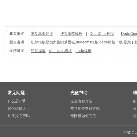
相关链接：
复制本页链接
|
搜索织梦模板
|
DedeCms教程
|
DedeC
栏目说明：
织梦模板
提供大量织梦模板,dedecms模板,dede模板下载,是您下
友情链接：
织梦模板
dedecms模板
dede模板
常见问题
充值帮助
什么是U币
充值流程介绍
如
如何获得U币
支持哪些支付方式
模
如何找回密码
无网银如何充值
模
©2017 