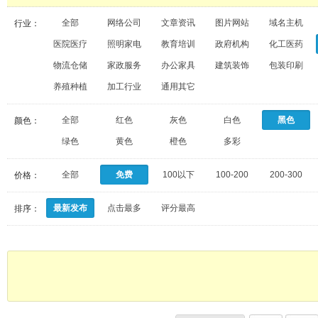
全部
网络公司
文章资讯
图片网站
域名主机
行业：
医院医疗
照明家电
教育培训
政府机构
化工医药
物流仓储
家政服务
办公家具
建筑装饰
包装印刷
养殖种植
加工行业
通用其它
全部
红色
灰色
白色
黑色
颜色：
绿色
黄色
橙色
多彩
全部
免费
100以下
100-200
200-300
价格：
最新发布
点击最多
评分最高
排序：