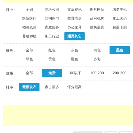
全部
网络公司
文章资讯
图片网站
域名主机
行业：
医院医疗
照明家电
教育培训
政府机构
化工医药
物流仓储
家政服务
办公家具
建筑装饰
包装印刷
养殖种植
加工行业
通用其它
全部
红色
灰色
白色
黑色
颜色：
绿色
黄色
橙色
多彩
全部
免费
100以下
100-200
200-300
价格：
最新发布
点击最多
评分最高
排序：