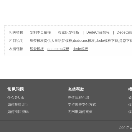
相关链接：
复制本页链接
|
搜索织梦模板
|
DedeCms教程
|
DedeC
栏目说明：
织梦模板
提供大量织梦模板,dedecms模板,dede模板下载,是您下
友情链接：
织梦模板
dedecms模板
dede模板
常见问题
充值帮助
什么是U币
充值流程介绍
如
如何获得U币
支持哪些支付方式
模
如何找回密码
无网银如何充值
模
©2017 