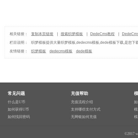
相关链接：
复制本页链接
|
搜索织梦模板
|
DedeCms教程
|
DedeC
栏目说明：
织梦模板
提供大量织梦模板,dedecms模板,dede模板下载,是您下
友情链接：
织梦模板
dedecms模板
dede模板
常见问题
充值帮助
什么是U币
充值流程介绍
如
如何获得U币
支持哪些支付方式
模
如何找回密码
无网银如何充值
模
©2017 