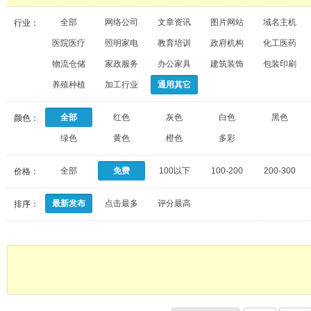
全部
网络公司
文章资讯
图片网站
域名主机
行业：
医院医疗
照明家电
教育培训
政府机构
化工医药
物流仓储
家政服务
办公家具
建筑装饰
包装印刷
养殖种植
加工行业
通用其它
全部
红色
灰色
白色
黑色
颜色：
绿色
黄色
橙色
多彩
全部
免费
100以下
100-200
200-300
价格：
最新发布
点击最多
评分最高
排序：