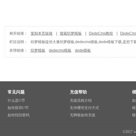
相关链接：
复制本页链接
|
搜索织梦模板
|
DedeCms教程
|
DedeC
栏目说明：
织梦模板
提供大量织梦模板,dedecms模板,dede模板下载,是您下
友情链接：
织梦模板
dedecms模板
dede模板
常见问题
充值帮助
什么是U币
充值流程介绍
如
如何获得U币
支持哪些支付方式
模
如何找回密码
无网银如何充值
模
©2017 