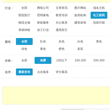
全部
网络公司
文章资讯
图片网站
域名主机
行业：
医院医疗
照明家电
教育培训
政府机构
化工医药
物流仓储
家政服务
办公家具
建筑装饰
包装印刷
养殖种植
加工行业
通用其它
全部
红色
灰色
白色
黑色
颜色：
绿色
黄色
橙色
多彩
全部
免费
100以下
100-200
200-300
价格：
最新发布
点击最多
评分最高
排序：