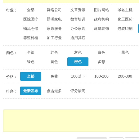
全部
网络公司
文章资讯
图片网站
域名主机
行业：
医院医疗
照明家电
教育培训
政府机构
化工医药
物流仓储
家政服务
办公家具
建筑装饰
包装印刷
养殖种植
加工行业
通用其它
全部
红色
灰色
白色
黑色
颜色：
绿色
黄色
橙色
多彩
全部
免费
100以下
100-200
200-300
价格：
最新发布
点击最多
评分最高
排序：