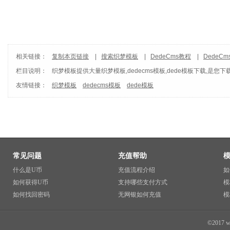
相关链接：
复制本页链接
|
搜索织梦模板
|
DedeCms教程
|
DedeC
栏目说明：
织梦模板
提供大量织梦模板,dedecms模板,dede模板下载,是您下
友情链接：
织梦模板
dedecms模板
dede模板
常见问题
充值帮助
什么是U币
充值流程介绍
如
如何获得U币
支持哪些支付方式
模
如何找回密码
无网银如何充值
模
©2017 