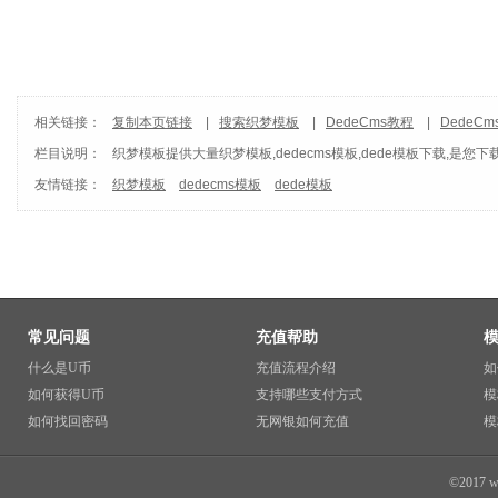
相关链接：
复制本页链接
|
搜索织梦模板
|
DedeCms教程
|
DedeC
栏目说明：
织梦模板
提供大量织梦模板,dedecms模板,dede模板下载,是您下
友情链接：
织梦模板
dedecms模板
dede模板
常见问题
充值帮助
什么是U币
充值流程介绍
如
如何获得U币
支持哪些支付方式
模
如何找回密码
无网银如何充值
模
©2017 