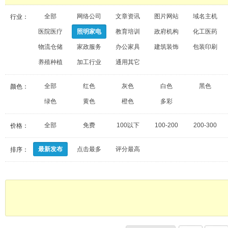
全部
网络公司
文章资讯
图片网站
域名主机
行业：
医院医疗
照明家电
教育培训
政府机构
化工医药
物流仓储
家政服务
办公家具
建筑装饰
包装印刷
养殖种植
加工行业
通用其它
全部
红色
灰色
白色
黑色
颜色：
绿色
黄色
橙色
多彩
全部
免费
100以下
100-200
200-300
价格：
最新发布
点击最多
评分最高
排序：