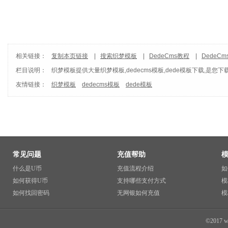
相关链接：
复制本页链接
|
搜索织梦模板
|
DedeCms教程
|
DedeC
栏目说明：
织梦模板
提供大量织梦模板,dedecms模板,dede模板下载,是您下
友情链接：
织梦模板
dedecms模板
dede模板
常见问题
充值帮助
什么是U币
充值流程介绍
如
如何获得U币
支持哪些支付方式
模
如何找回密码
无网银如何充值
模
©2017 