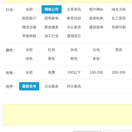
全部
网络公司
文章资讯
图片网站
域名主机
行业：
医院医疗
照明家电
教育培训
政府机构
化工医药
物流仓储
家政服务
办公家具
建筑装饰
包装印刷
养殖种植
加工行业
通用其它
全部
红色
灰色
白色
黑色
颜色：
绿色
黄色
橙色
多彩
全部
免费
100以下
100-200
200-300
价格：
最新发布
点击最多
评分最高
排序：