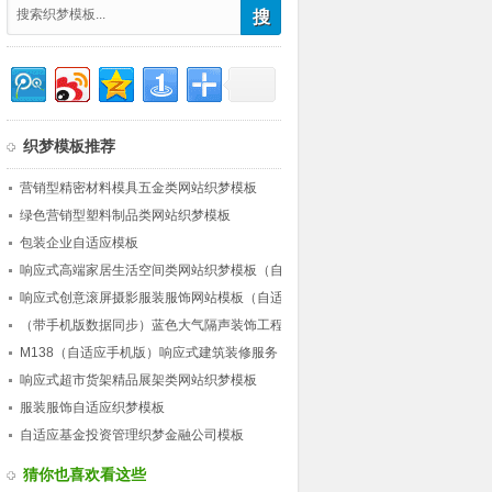
织梦模板推荐
营销型精密材料模具五金类网站织梦模板
绿色营销型塑料制品类网站织梦模板
包装企业自适应模板
响应式高端家居生活空间类网站织梦模板（自
适应）
响应式创意滚屏摄影服装服饰网站模板（自适
应）
（带手机版数据同步）蓝色大气隔声装饰工程
公司类网站织梦模板 营销型工程装饰网站源
M138（自适应手机版）响应式建筑装修服务
码下载
公司网站织梦模板 HTML5建筑行业企业网站
响应式超市货架精品展架类网站织梦模板
源码下载
服装服饰自适应织梦模板
自适应基金投资管理织梦金融公司模板
猜你也喜欢看这些