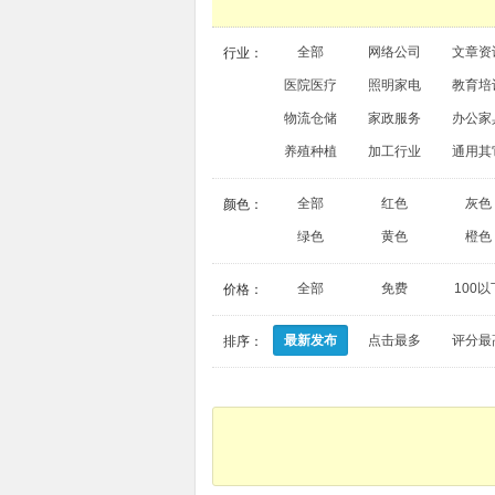
全部
网络公司
文章资
行业：
医院医疗
照明家电
教育培
物流仓储
家政服务
办公家
养殖种植
加工行业
通用其
全部
红色
灰色
颜色：
绿色
黄色
橙色
全部
免费
100以
价格：
最新发布
点击最多
评分最
排序：