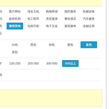
讯
图片网站
域名主机
购物商城
婚庆服务
机械设备
训
政府机构
化工医药
美容健身
餐饮酒店
汽车服务
具
建筑装饰
包装印刷
电子五金
服装服饰
金融证券
它
白色
黑色
粉色
紫色
蓝色
多彩
下
100-200
200-300
300-500
500以上
高