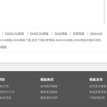
|
DedeCms教程
|
DedeCms模板
|
Dede模板
|
织梦模板
|
dedecms
ecms模板,dede模板下载,是您下载织梦模板,dedecms模板,dede模板的最好选择。
de模板
帮助
模板购买
模板发布
程介绍
如何购买模板
如何发布模板
些支付方式
模板售后服务
审核及推荐标
如何充值
模板退款说明
UB提现说明