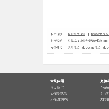
相关链接：
复制本页链接
|
搜索织梦模板
栏目说明：
织梦模板
提供大量织梦模板,ded
友情链接：
织梦模板
dedecms模板
de
常见问题
充值
什么是U币
充值流
如何获得U币
支持哪
如何找回密码
无网银