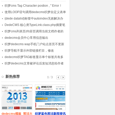
织梦cms Tag Character postion , '' Error！
使用LOOP语句调用dedecms织梦自定义表单
内容的方法
{dede datalist}标签中autoindex无效解决办
法
DedeCMS 核心类TypeLink.class.php摘要笔
记
织梦cms列表页/内容页调用当前文档作者的
会员头像的方法
dedecms会员中心常用信息输出
织梦dedecms wap手机门户站点首页不更新
的解决方法
织梦导航不显示外部链接栏目，修改
channelartlist标签方法
dedecms织梦TAG标签显示单个标签共有多
少篇文章的方法
织梦dedecms文章被评论后发短消息给作者
的方法