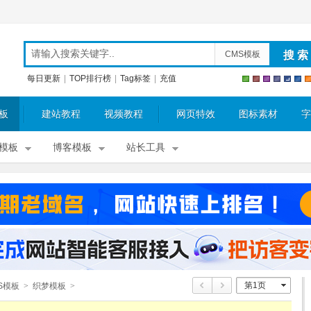
CMS模板
每日更新
|
TOP排行榜
|
Tag标签
|
充值
板
建站教程
视频教程
网页特效
图标素材
字
模板
博客模板
站长工具
第1页
S模板
>
织梦模板
>