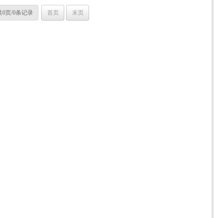
共0页/0条记录
首页
末页