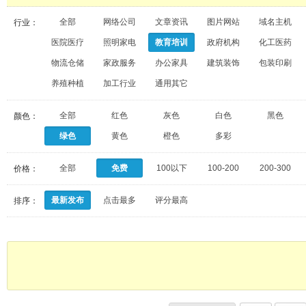
全部
网络公司
文章资讯
图片网站
域名主机
行业：
医院医疗
照明家电
教育培训
政府机构
化工医药
物流仓储
家政服务
办公家具
建筑装饰
包装印刷
养殖种植
加工行业
通用其它
全部
红色
灰色
白色
黑色
颜色：
绿色
黄色
橙色
多彩
全部
免费
100以下
100-200
200-300
价格：
最新发布
点击最多
评分最高
排序：