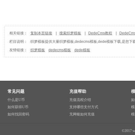
相关链接：
复制本页链接
|
搜索织梦模板
|
DedeCms教程
|
DedeC
栏目说明：
织梦模板
提供大量织梦模板,dedecms模板,dede模板下载,是您下
友情链接：
织梦模板
dedecms模板
dede模板
常见问题
充值帮助
什么是U币
充值流程介绍
如
如何获得U币
支持哪些支付方式
模
如何找回密码
无网银如何充值
模
©2017 