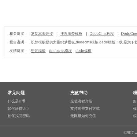
相关链接：
复制本页链接
|
搜索织梦模板
|
DedeCms教程
|
DedeC
栏目说明：
织梦模板
提供大量织梦模板,dedecms模板,dede模板下载,是您下
友情链接：
织梦模板
dedecms模板
dede模板
常见问题
充值帮助
什么是U币
充值流程介绍
如
如何获得U币
支持哪些支付方式
模
如何找回密码
无网银如何充值
模
©2017 