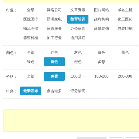
全部
网络公司
文章资讯
图片网站
域名主机
行业：
医院医疗
照明家电
教育培训
政府机构
化工医药
物流仓储
家政服务
办公家具
建筑装饰
包装印刷
养殖种植
加工行业
通用其它
全部
红色
灰色
白色
黑色
颜色：
绿色
黄色
橙色
多彩
全部
免费
100以下
100-200
200-300
价格：
最新发布
点击最多
评分最高
排序：