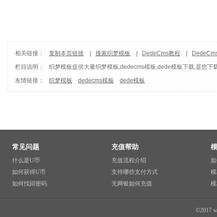
相关链接：
复制本页链接
|
搜索织梦模板
|
DedeCms教程
|
DedeC
栏目说明：
织梦模板
提供大量织梦模板,dedecms模板,dede模板下载,是您下
友情链接：
织梦模板
dedecms模板
dede模板
常见问题
充值帮助
什么是U币
充值流程介绍
如
如何获得U币
支持哪些支付方式
模
如何找回密码
无网银如何充值
模
©2017 