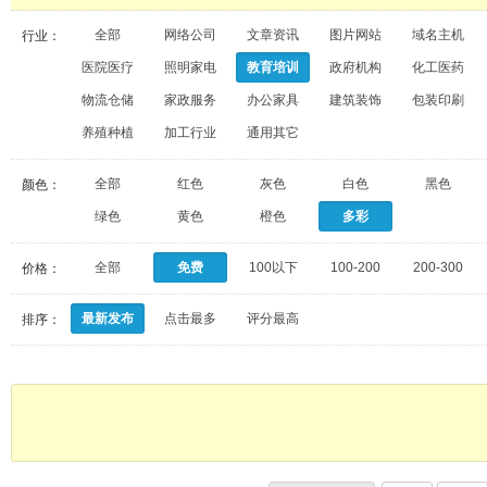
全部
网络公司
文章资讯
图片网站
域名主机
行业：
医院医疗
照明家电
教育培训
政府机构
化工医药
物流仓储
家政服务
办公家具
建筑装饰
包装印刷
养殖种植
加工行业
通用其它
全部
红色
灰色
白色
黑色
颜色：
绿色
黄色
橙色
多彩
全部
免费
100以下
100-200
200-300
价格：
最新发布
点击最多
评分最高
排序：