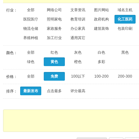
全部
网络公司
文章资讯
图片网站
域名主机
行业：
医院医疗
照明家电
教育培训
政府机构
化工医药
物流仓储
家政服务
办公家具
建筑装饰
包装印刷
养殖种植
加工行业
通用其它
全部
红色
灰色
白色
黑色
颜色：
绿色
黄色
橙色
多彩
全部
免费
100以下
100-200
200-300
价格：
最新发布
点击最多
评分最高
排序：