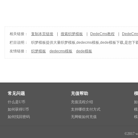
相关链接：
复制本页链接
|
搜索织梦模板
|
DedeCms教程
|
DedeC
栏目说明：
织梦模板
提供大量织梦模板,dedecms模板,dede模板下载,是您下
友情链接：
织梦模板
dedecms模板
dede模板
常见问题
充值帮助
什么是U币
充值流程介绍
如
如何获得U币
支持哪些支付方式
模
如何找回密码
无网银如何充值
模
©2017 