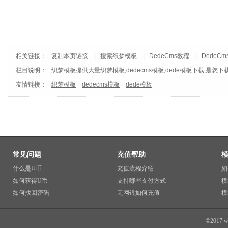
相关链接：
复制本页链接
|
搜索织梦模板
|
DedeCms教程
|
DedeC
栏目说明：
织梦模板
提供大量织梦模板,dedecms模板,dede模板下载,是您下
友情链接：
织梦模板
dedecms模板
dede模板
常见问题
充值帮助
什么是U币
充值流程介绍
如
如何获得U币
支持哪些支付方式
模
如何找回密码
无网银如何充值
模
©2017 