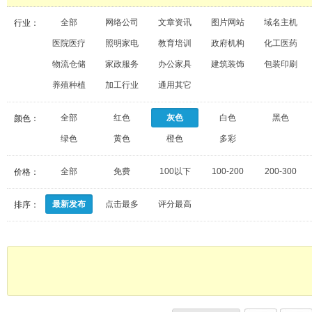
全部
网络公司
文章资讯
图片网站
域名主机
行业：
医院医疗
照明家电
教育培训
政府机构
化工医药
物流仓储
家政服务
办公家具
建筑装饰
包装印刷
养殖种植
加工行业
通用其它
全部
红色
灰色
白色
黑色
颜色：
绿色
黄色
橙色
多彩
全部
免费
100以下
100-200
200-300
价格：
最新发布
点击最多
评分最高
排序：