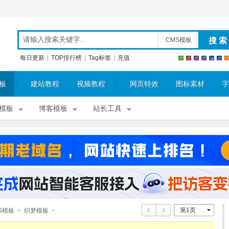
CMS模板
每日更新
|
TOP排行榜
|
Tag标签
|
充值
板
建站教程
视频教程
网页特效
图标素材
字
模板
博客模板
站长工具
第1页
S模板
>
织梦模板
>