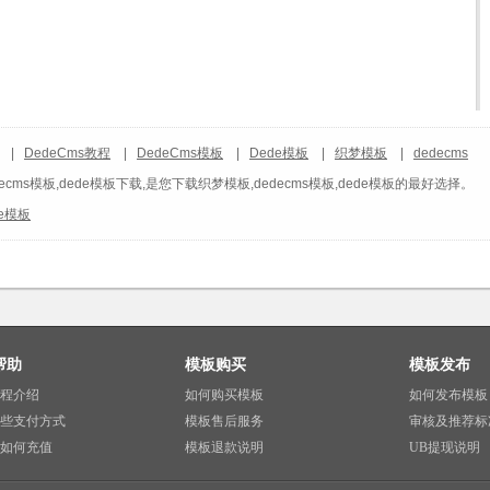
|
DedeCms教程
|
DedeCms模板
|
Dede模板
|
织梦模板
|
dedecms
ecms模板,dede模板下载,是您下载织梦模板,dedecms模板,dede模板的最好选择。
de模板
帮助
模板购买
模板发布
程介绍
如何购买模板
如何发布模板
些支付方式
模板售后服务
审核及推荐标
如何充值
模板退款说明
UB提现说明