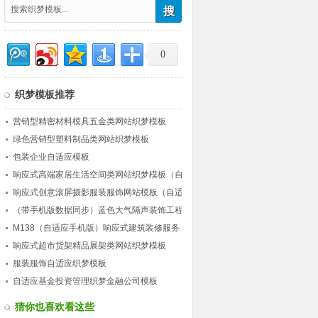
0
织梦模板推荐
营销型精密材料模具五金类网站织梦模板
绿色营销型塑料制品类网站织梦模板
包装企业自适应模板
响应式高端家居生活空间类网站织梦模板（自
适应）
响应式创意滚屏摄影服装服饰网站模板（自适
应）
（带手机版数据同步）蓝色大气隔声装饰工程
公司类网站织梦模板 营销型工程装饰网站源
M138（自适应手机版）响应式建筑装修服务
码下载
公司网站织梦模板 HTML5建筑行业企业网站
响应式超市货架精品展架类网站织梦模板
源码下载
服装服饰自适应织梦模板
自适应基金投资管理织梦金融公司模板
猜你也喜欢看这些