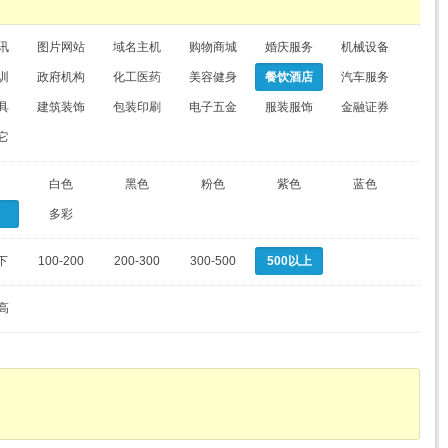
讯
图片网站
域名主机
购物商城
婚庆服务
机械设备
训
政府机构
化工医药
美容健身
餐饮酒店
汽车服务
具
建筑装饰
包装印刷
电子五金
服装服饰
金融证券
它
白色
黑色
粉色
紫色
蓝色
多彩
下
100-200
200-300
300-500
500以上
高