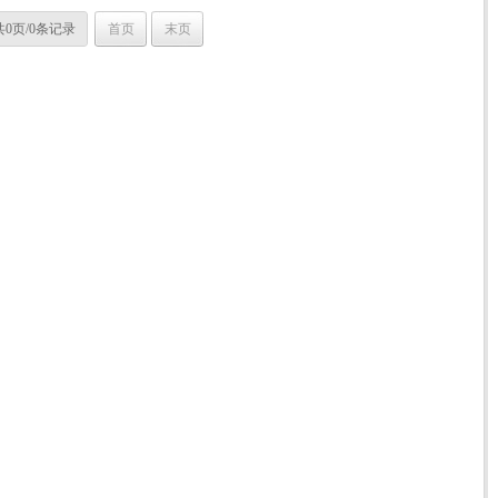
共0页/0条记录
首页
末页