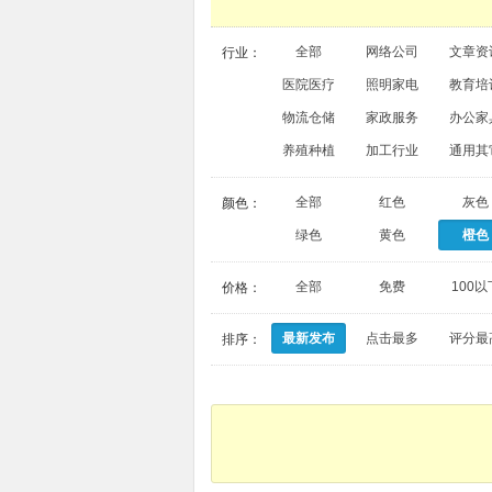
全部
网络公司
文章资
行业：
医院医疗
照明家电
教育培
物流仓储
家政服务
办公家
养殖种植
加工行业
通用其
全部
红色
灰色
颜色：
绿色
黄色
橙色
全部
免费
100以
价格：
最新发布
点击最多
评分最
排序：