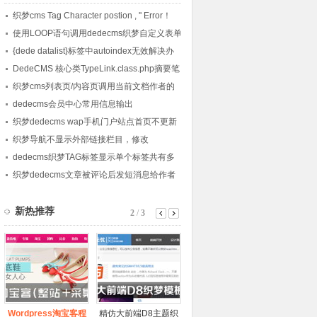
织梦cms Tag Character postion , '' Error！
使用LOOP语句调用dedecms织梦自定义表单
内容的方法
{dede datalist}标签中autoindex无效解决办
法
DedeCMS 核心类TypeLink.class.php摘要笔
记
织梦cms列表页/内容页调用当前文档作者的
会员头像的方法
dedecms会员中心常用信息输出
织梦dedecms wap手机门户站点首页不更新
的解决方法
织梦导航不显示外部链接栏目，修改
channelartlist标签方法
dedecms织梦TAG标签显示单个标签共有多
少篇文章的方法
织梦dedecms文章被评论后发短消息给作者
的方法