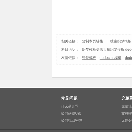
相关链接：
复制本页链接
|
搜索织梦模板
栏目说明：
织梦模板
提供大量织梦模板,ded
友情链接：
织梦模板
dedecms模板
de
常见问题
充值
什么是U币
充值流
如何获得U币
支持哪
如何找回密码
无网银