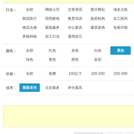
全部
网络公司
文章资讯
图片网站
域名主机
行业：
医院医疗
照明家电
教育培训
政府机构
化工医药
物流仓储
家政服务
办公家具
建筑装饰
包装印刷
养殖种植
加工行业
通用其它
全部
红色
灰色
白色
黑色
颜色：
绿色
黄色
橙色
多彩
全部
免费
100以下
100-200
200-300
价格：
最新发布
点击最多
评分最高
排序：