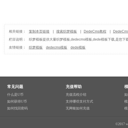
相关链接：
复制本页链接
|
搜索织梦模板
|
DedeCms教程
|
DedeC
栏目说明：
织梦模板
提供大量织梦模板,dedecms模板,dede模板下载,是您下
友情链接：
织梦模板
dedecms模板
dede模板
常见问题
充值帮助
什么是U币
充值流程介绍
如
如何获得U币
支持哪些支付方式
模
如何找回密码
无网银如何充值
模
©2017 