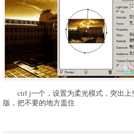
ctrl j一个，设置为柔光模式，突出
版，把不要的地方盖住