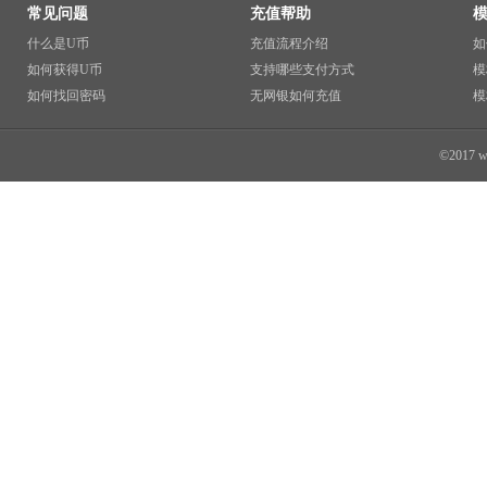
常见问题
充值帮助
什么是U币
充值流程介绍
如
如何获得U币
支持哪些支付方式
模
如何找回密码
无网银如何充值
模
©2017 