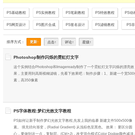
PS基础教程
PS实例教程
PS笔刷教程
PS特效教程
PS动
PS网页设计
PS图片合成
PS签名设计
PS滤镜教程
PS
排序方式：
更新↑
点击↑
评论↑
星级↑
Photoshop制作闪烁的霓虹灯文字
这个实例结合Photoshop和Imageready制作了一个霓虹灯文字闪烁的漂亮效
果，主要用到高斯模糊滤镜，先看下效果吧：制作步骤：1、新建一个宽500
素，高350像素
PS字体教程:梦幻光效文字教程
PS如何让新手制作梦幻光效文字教程,先发上我的临摹 新建文件500x500像
素。 填充径向渐变，(Radial Gradient) 从浅棕色至黑色。 效果： 要区分圆
心，要做到这一点，复制层。(Ctrl+J)，改变混合模式Color Dodge颜色减淡