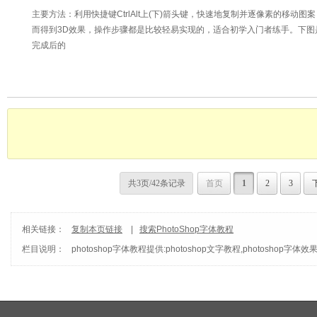
主要方法：利用快捷键CtrlAlt上(下)箭头键，快速地复制并逐像素的移动图案
而得到3D效果，操作步骤都是比较轻易实现的，适合初学入门者练手。下图
完成后的
共3页/42条记录
首页
1
2
3
相关链接：
复制本页链接
|
搜索PhotoShop字体教程
栏目说明：
photoshop字体
教程提供:photoshop文字教程,photoshop字体效