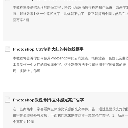
本教程主要是把圆形的路径文字，格式化后用动感模糊来制作光束，效果非
眩。最终效果1.做一个路径文字，具体就不说了，反正就是画个圆，然后在
面写字2.栅
Photoshop CS3制作火红的特效线框字
本教程将告诉你如何使用Photoshop中的云彩滤镜、模糊滤镜、色阶以及曲
工具制作一个火红的特效线框字。这个制作方法不仅仅适用于字体效果的表
现，实际上，你可
Photoshop教程:制作立体感光亮广告字
在一些商场中，常会看到立体感比较强的光亮字体广告，通过里面荧光灯的
射字体显得格外有质感，下面我们就来制作这样一款光亮广告字。1、新建一
个宽度为10厘