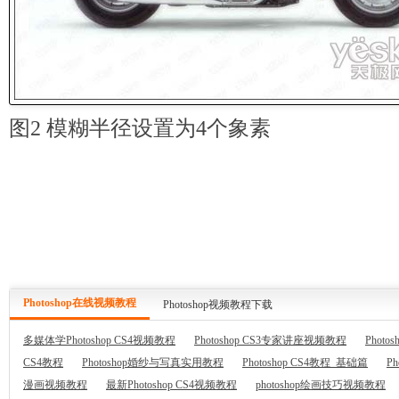
图2 模糊半径设置为4个象素
Photoshop在线视频教程
Photoshop视频教程下载
多媒体学Photoshop CS4视频教程
Photoshop CS3专家讲座视频教程
Phot
CS4教程
Photoshop婚纱与写真实用教程
Photoshop CS4教程_基础篇
P
漫画视频教程
最新Photoshop CS4视频教程
photoshop绘画技巧视频教程