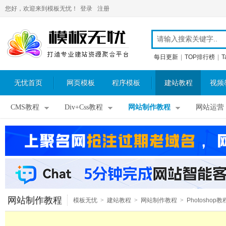
您好，欢迎来到模板无忧！
登录
注册
每日更新
|
TOP排行榜
|
T
无忧首页
网页模板
程序模板
建站教程
视频
CMS教程
Div+Css教程
网站制作教程
网站运营
网站制作教程
模板无忧
>
建站教程
>
网站制作教程
>
Photoshop教
>
PhotoShop实例教程
>