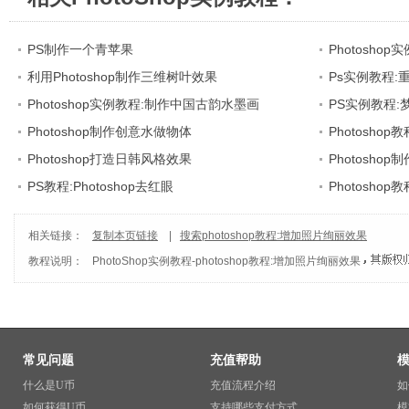
PS制作一个青苹果
Photosh
利用Photoshop制作三维树叶效果
Ps实例教程:
Photoshop实例教程:制作中国古韵水墨画
PS实例教程
Photoshop制作创意水做物体
Photosho
Photoshop打造日韩风格效果
Photosho
PS教程:Photoshop去红眼
Photosho
相关链接：
复制本页链接
|
搜索photoshop教程:增加照片绚丽效果
教程说明：
PhotoShop实例教程
-
photoshop教程:增加照片绚丽效果
常见问题
充值帮助
什么是U币
充值流程介绍
如
如何获得U币
支持哪些支付方式
模