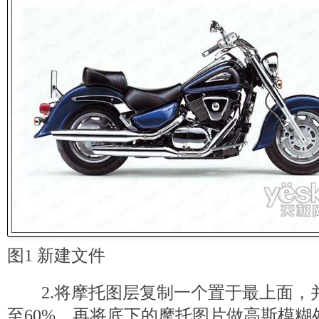
图1 新建文件
2.将摩托图层复制一个置于最上面，
至60%，再将底下的摩托图片做高斯模糊