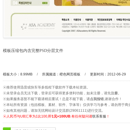
模板压缩包内含完整PSD分层文件
模板大小：8.99MB
/
所属频道：
橙色网页模板
/
更新时间：2012-06-29
☉推荐使用迅雷或快车等多线程下载软件下载本站资源。
☉未登录会员无法下载，登录后可获得更多便利功能，如未注册，请先
注册
。
☉如果服务器暂不能下载请稍后重试！总是不能下载，请
点我报错
,谢谢合作！
☉本站所有资源（包括模板、素材、软件、字体等）仅供学习与参考，请勿用于商
☉如有其他问题，请加无忧网站设计交流群(29061111)进行交流。
☉人民币与UB汇率为1比100,即
1元=100UB
.有任何疑问请
联系客服
！