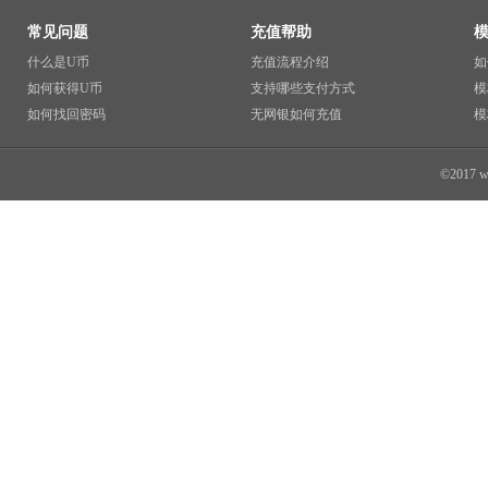
常见问题
充值帮助
什么是U币
充值流程介绍
如
如何获得U币
支持哪些支付方式
模
如何找回密码
无网银如何充值
模
©2017 