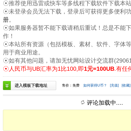
☉推荐使用迅雷或快车等多线程下载软件下载本
☉未登录会员无法下载，登录后可获得更多便利
册
。
☉如果服务器暂不能下载请稍后重试！总是不能
作！
☉本站所有资源（包括模板、素材、软件、字体
用于商业用途。
☉如有其他问题，请加无忧网站设计交流群(29061
☉人民币与UB汇率为1比100,即
1元=100UB
.有任
进入模板下载地址
售价：免费
如何获得U币？
[充值]
[收藏]
评论加载中....