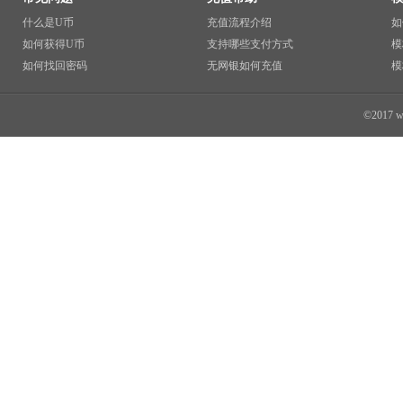
什么是U币
充值流程介绍
如
如何获得U币
支持哪些支付方式
模
如何找回密码
无网银如何充值
模
©2017 