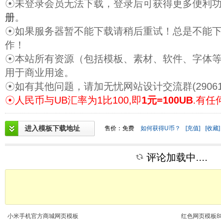
☉未登录会员无法下载，登录后可获得更多便利
册
。
☉如果服务器暂不能下载请稍后重试！总是不能
作！
☉本站所有资源（包括模板、素材、软件、字体
用于商业用途。
☉如有其他问题，请加无忧网站设计交流群(29061
☉人民币与UB汇率为1比100,即
1元=100UB
.有任
进入模板下载地址
售价：免费
如何获得U币？
[充值]
[收藏]
评论加载中....
小米手机官方商城网页模板
红色网页模板88