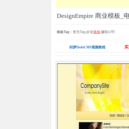
DesignEmpire 商业
模板Tag：
暂无Tag,欢迎
添加
,赚取U币!
买
织梦DedeCMS视频教程