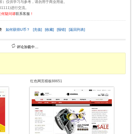
等）仅供学习与参考，请勿用于商业用途。
1111)进行交流。
任何疑问请
联系客服
！
费
如何获得U币？
[充值]
[收藏]
[报错]
[返回列表]
评论加载中....
红色网页模板88651