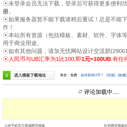
☉未登录会员无法下载，登录后可获得更多便利
册
。
☉如果服务器暂不能下载请稍后重试！总是不能
作！
☉本站所有资源（包括模板、素材、软件、字体
用于商业用途。
☉如有其他问题，请加无忧网站设计交流群(29061
☉人民币与UB汇率为1比100,即
1元=100UB
.有任
进入模板下载地址
售价：免费
如何获得U币？
[充值]
[收藏]
评论加载中....
小米手机官方商城网页模板
红色网页模板88