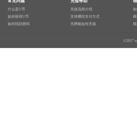
常见问题
充值帮助
什么是U币
充值流程介绍
如
如何获得U币
支持哪些支付方式
模
如何找回密码
无网银如何充值
模
©2017 