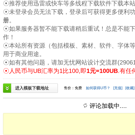
☉推荐使用迅雷或快车等多线程下载软件下载本
☉未登录会员无法下载，登录后可获得更多便利
册
。
☉如果服务器暂不能下载请稍后重试！总是不能
作！
☉本站所有资源（包括模板、素材、软件、字体
用于商业用途。
☉如有其他问题，请加无忧网站设计交流群(29061
☉人民币与UB汇率为1比100,即
1元=100UB
.有任
进入模板下载地址
售价：免费
如何获得U币？
[充值]
[收藏]
评论加载中....