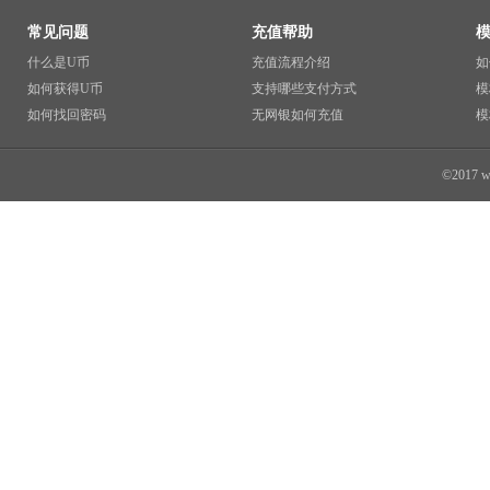
常见问题
充值帮助
什么是U币
充值流程介绍
如
如何获得U币
支持哪些支付方式
模
如何找回密码
无网银如何充值
模
©2017 