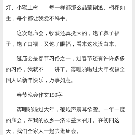
灯、小猴上树……每一样都那么晶莹剔透、栩栩如
生，每个都让我爱不释手。
这次逛庙会，收获还真挺大的，饱了鼻子福
子，饱了口福，又饱了眼福，看来这次没白来。
逛庙会是春节习俗之一，过春节还有许许多多
的习俗，我就不一一讲了。霹哩啪啦过大年祝福全
国人民新年快乐，万事如意。
春节晚会作文150字
霹哩啪啦过大年，鞭炮声震耳欲聋。一年一度
的庙会，在我的故乡—洛阳盛大召开。在初四这
天，我们全家人一起去逛庙会。