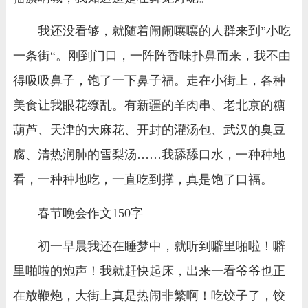
我还没看够，就随着闹闹嚷嚷的人群来到”小吃
一条街“。刚到门口，一阵阵香味扑鼻而来，我不由
得吸吸鼻子，饱了一下鼻子福。走在小街上，各种
美食让我眼花缭乱。有新疆的羊肉串、老北京的糖
葫芦、天津的大麻花、开封的灌汤包、武汉的臭豆
腐、清热润肺的雪梨汤……我舔舔口水，一种种地
看，一种种地吃，一直吃到撑，真是饱了口福。
春节晚会作文150字
初一早晨我还在睡梦中，就听到噼里啪啦！噼
里啪啦的炮声！我就赶快起床，出来一看爷爷也正
在放鞭炮，大街上真是热闹非繁啊！吃饺子了，饺