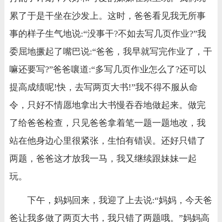
累了于是干坐在沙发上。这时，爸爸看见我无所事
事的样子生气地说:“没事干?不如去写几页作业?”我
委屈地撅起了嘴巴说:“爸爸，我早就写完作业了，干
嘛还要写?”爸爸嚷道:“多写几页作业怎么了?还可以
提高成绩呢!快，去写两页大书!”我不得不服从命
令，只好不情愿地拿出大书慢吞吞地做起来。做完
了给爸爸检查，只见爸爸拿着笔一题一题地改，我
站在他身边心里很紧张，生怕有错误。还好只错了
两题，爸爸这才放我一马，我又继续跟妹妹一起
玩。
下午，妈妈回来，我迎了上去说:“妈妈，今天爸
爸让我多做了两页大书，我只错了两题哦。”妈妈高