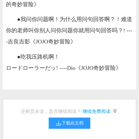
的奇妙冒险》
●我问你问题啊！为什么用问句回答啊？！难道
你的老师叫你别人问你问题你就用问句回答吗？! ---
-吉良吉影《JOJO奇妙冒险》
●吃我压路机啊！
ロードローラーだッ! ----Dio《JOJO奇妙冒险》
还剩
页未读，是否继续阅读？
继续免费阅读
下载此文档