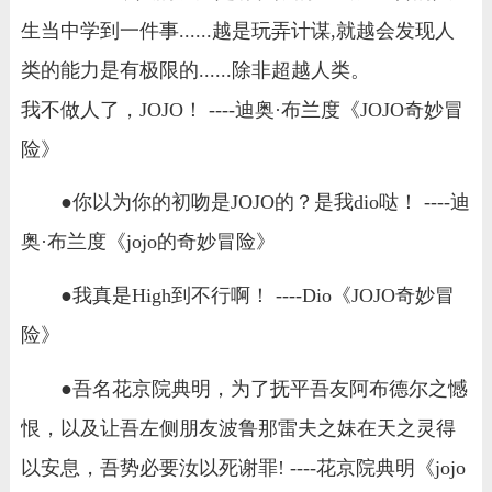
生当中学到一件事......越是玩弄计谋,就越会发现人
类的能力是有极限的......除非超越人类。
我不做人了，JOJO！ ----迪奥·布兰度《JOJO奇妙冒
险》
●你以为你的初吻是JOJO的？是我dio哒！ ----迪
奥·布兰度《jojo的奇妙冒险》
●我真是High到不行啊！ ----Dio《JOJO奇妙冒
险》
●吾名花京院典明，为了抚平吾友阿布德尔之憾
恨，以及让吾左侧朋友波鲁那雷夫之妹在天之灵得
以安息，吾势必要汝以死谢罪! ----花京院典明《jojo