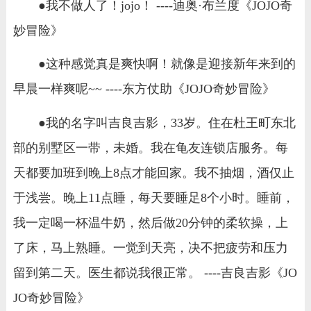
●我不做人了！jojo！ ----迪奥·布兰度《JOJO奇
妙冒险》
●这种感觉真是爽快啊！就像是迎接新年来到的
早晨一样爽呢~~ ----东方仗助《JOJO奇妙冒险》
●我的名字叫吉良吉影，33岁。住在杜王町东北
部的别墅区一带，未婚。我在龟友连锁店服务。每
天都要加班到晚上8点才能回家。我不抽烟，酒仅止
于浅尝。晚上11点睡，每天要睡足8个小时。睡前，
我一定喝一杯温牛奶，然后做20分钟的柔软操，上
了床，马上熟睡。一觉到天亮，决不把疲劳和压力
留到第二天。医生都说我很正常。 ----吉良吉影《JO
JO奇妙冒险》