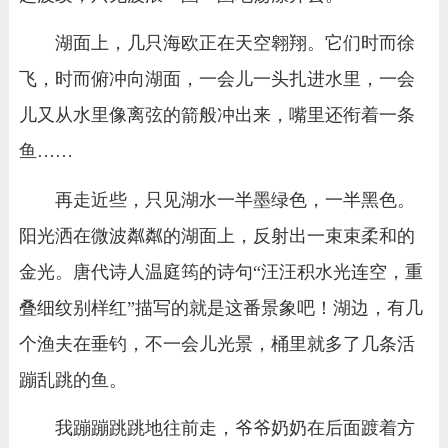
湖面上，几只海欧正在天空翱翔。它们时而徐
飞，时而俯冲向湖面，一会儿一头扎进水里，一会
儿又从水里像离弦的箭般冲出来，嘴里还衔着一条
鱼……
再走近些，只见湖水一半墨绿色，一半黑色。
阳光洒在微波粼粼的湖面上，反射出一束束柔和的
金光。唐代诗人温庭筠的诗句“汪汪积水光连空，重
叠细纹别样红”描写的就是这番景象吧！湖边，有几
个渔夫在垂钓，不一会儿光景，桶里就多了几条活
蹦乱跳的鱼。
我蹦蹦跳跳地往前走，爷爷奶奶在后面踱着方