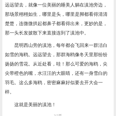
远远望去，就像一位美丽的睡美人躺在滇池旁边，
那场景栩栩如生，哪里是头，哪里是脚都看得清清
楚楚，连微微拱起都鼻子都看得出来，更妙的是，
那一头长发披散下来直接连到了滇池中。
昆明西山旁的滇池，每年都会飞回来一群洁白
如雪的海鸥。远远望去，那群海鸥像冬天里那纷纷
扬扬的雪花。从近处看，哇！那么可爱的海鸥，尖
尖带橙色的嘴，水汪汪的大眼睛，还有一身雪白的
羽毛。这么多海鸥，密密麻麻好似要去开大会一
样。
这就是美丽的滇池！
2/2页