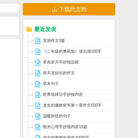
下载此文档
最近发表
龙洞作文3篇
《二年级的奥莉加》读后感100字
革命岁月手抄报边框
有关龙抬头的作文
草木句子
世界地球日手抄报内容
龙女的傲娇侯爷第一章作文500字
温暖的弦的句子
阳光心理手抄报内容15篇
龙女的傲娇侯爷作文600字