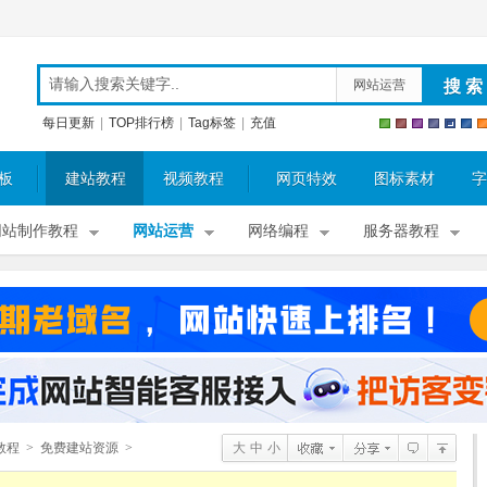
网站运营
每日更新
|
TOP排行榜
|
Tag标签
|
充值
板
建站教程
视频教程
网页特效
图标素材
字
网站制作教程
网站运营
网络编程
服务器教程
教程
>
免费建站资源
>
大
中
小