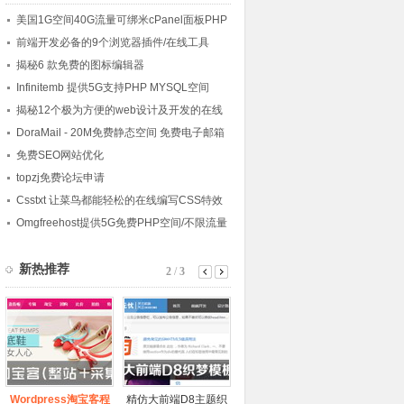
美国1G空间40G流量可绑米cPanel面板PHP
空间--smmsweb
前端开发必备的9个浏览器插件/在线工具
揭秘6 款免费的图标编辑器
Infinitemb 提供5G支持PHP MYSQL空间
揭秘12个极为方便的web设计及开发的在线
工具
DoraMail - 20M免费静态空间 免费电子邮箱
免费SEO网站优化
topzj免费论坛申请
Csstxt 让菜鸟都能轻松的在线编写CSS特效
Omgfreehost提供5G免费PHP空间/不限流量