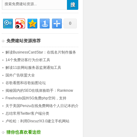
0
免费建站资源推荐
解读BusinessCardStar：在线名片制作服务
14个免费访客行为分析工具
解读11款网站服务器监测通知工具
国外广告联盟大全
谷歌看图和谷歌贴图论坛
揭秘国内的SEO在线体验助手：Ranknow
Freehostx国外5G免费php空间，支持
MySQL/ftp上传
关于美国Penzu在线免费网络个人日记本的介
绍
总结常用Twitter客户端分类
卢松松：利用Discuz!X3.0建立手机网站
猜你也喜欢看这些