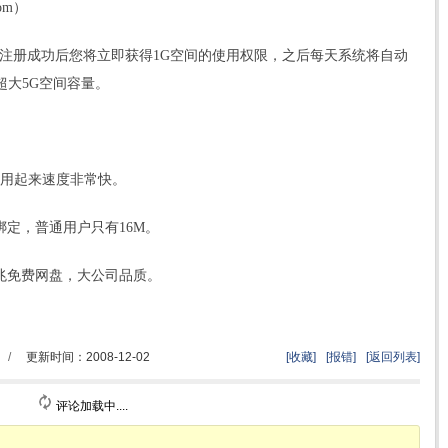
com）
。注册成功后您将立即获得1G空间的使用权限，之后每天系统将自动
超大5G空间容量。
）教育网使用起来速度非常快。
QQ号码绑定，普通用户只有16M。
提供280兆免费网盘，大公司品质。
/
更新时间：2008-12-02
[收藏]
[报错]
[返回列表]
评论加载中....