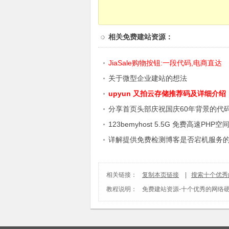
相关
免费建站资源
：
JiaSale购物按钮:一段代码,电商直达
关于微型企业建站的想法
upyun 又拍云存储推荐码及详细介绍
分享首页头部庆祝国庆60年背景的代
123bemyhost 5.5G 免费高速PHP空间vi
面板
详解提供免费检测博客是否宕机服务
相关链接：
复制本页链接
|
搜索十个优秀
教程说明：
免费建站资源
-
十个优秀的网络硬