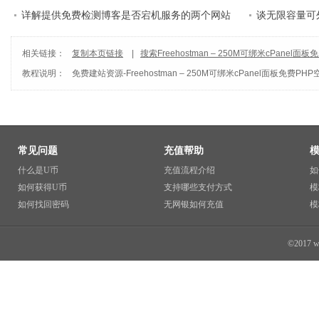
面板
详解提供免费检测博客是否宕机服务的两个网站
谈无限容量可外
相关链接：
复制本页链接
|
搜索Freehostman – 250M可绑米cPanel面
教程说明：
免费建站资源
-
Freehostman – 250M可绑米cPanel面板免费PH
常见问题
充值帮助
什么是U币
充值流程介绍
如
如何获得U币
支持哪些支付方式
模
如何找回密码
无网银如何充值
模
©2017 