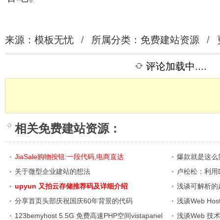
来源：模板无忧
/
所属分类：
免费建站资源
/
评论加载中....
相关
免费建站资源
：
JiaSale购物按钮:一段代码,电商直达
爆款就是这么
关于微型企业建站的想法
卢松松：利用Di
upyun 又拍云存储推荐码及详细介绍
浅谈可解析的超
分享首页头部庆祝国庆60年背景的代码
浅谈Web Ho
123bemyhost 5.5G 免费高速PHP空间vistapanel
浅谈Web 技