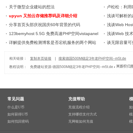
关于微型企业建站的想法
卢松松：利用Di
upyun 又拍云存储推荐码及详细介绍
浅谈可解析的超
分享首页头部庆祝国庆60年背景的代码
浅谈Web Ho
123bemyhost 5.5G 免费高速PHP空间vistapanel
浅谈Web 技
面板
详解提供免费检测博客是否宕机服务的两个网站
谈无限容量可外
相关链接：
复制本页链接
|
搜索德国500M稳定3年老PHP空间--m5t.de
教程说明：
免费建站资源
-
德国500M稳定3年老PHP空间--m5t.de
常见问题
充值帮助
什么是U币
充值流程介绍
如
如何获得U币
支持哪些支付方式
模
如何找回密码
无网银如何充值
模