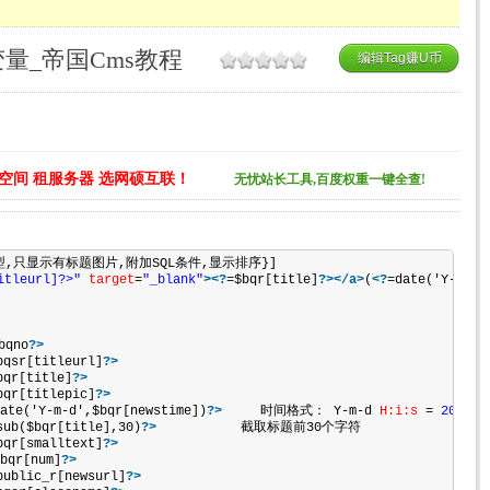
量_帝国Cms教程
编辑Tag赚U币
空间 租服务器 选网硕互联！
无忧站长工具,百度权重一键全查!
型,只显示有标题图片,附加SQL条件,显示排序}]   
itleurl]?>"
target
=
"_blank"
>
<?
=$bqr[title]
?>
</
a
>
(
<?
=date('Y-m-d'
bqno
?>
bqsr[titleurl]
?>
bqr[title]
?>
bqr[titlepic]
?>
ate('Y-m-d',$bqr[newstime])
?>
     时间格式： Y-m-d 
H:i:s
 = 
2015
-1
sub($bqr[title],30)
?>
           截取标题前30个字符   
bqr[smalltext]
?>
bqr[num]
?>
public_r[newsurl]
?>