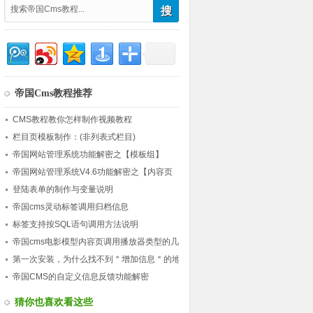
帝国Cms教程推荐
CMS教程教你怎样制作视频教程
栏目页模板制作：(非列表式栏目)
帝国网站管理系统功能解密之【模板组】
帝国网站管理系统V4.6功能解密之【内容页
,$bqr[newstime])
?>
)   
评论调用】
登陆表单的制作与变量说明
帝国cms灵动标签调用归档信息
标签支持按SQL语句调用方法说明
帝国cms电影模型内容页调用播放器类型的几
种方法
第一次安装，为什么找不到＂增加信息＂的地
2-17 11:15:23   
方?
帝国CMS的自定义信息反馈功能解密
猜你也喜欢看这些