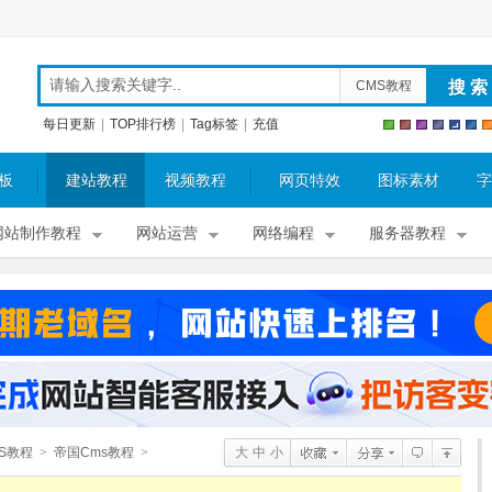
CMS教程
每日更新
|
TOP排行榜
|
Tag标签
|
充值
板
建站教程
视频教程
网页特效
图标素材
字
网站制作教程
网站运营
网络编程
服务器教程
S教程
>
帝国Cms教程
>
大
中
小