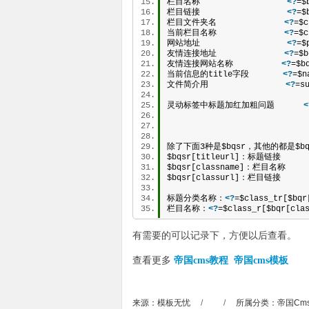
栏目名称                  
<?
=$
栏目链接                  
<?
=$
栏目文件夹名              
<?
=$c
当前栏目名称              
<?
=$c
网站地址                  
<?
=$
友情连接地址              
<?
=$b
友情连接网站名称          
<?
=$b
当前信息的title字段       
<?
=$n
文件简介用                
<?
=s
灵动标签中标题加红加粗问题      
<
除了下面3种是$bqsr，其他的都是$bq
$bqsr[titleurl]：标题链接   
$bqsr[classname]：栏目名称   
$bqsr[classurl]：栏目链接   
标题分类名称：
<?
=$class_tr[$bqr
栏目名称：
<?
=$class_r[$bqr[cla
有需要的可以记录下，方便以后查看。
查看更多
帝国cms教程
帝国cms模板
来源：模板无忧
/
/
所属分类：
帝国Cm