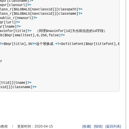
bqsr[classname]
?>
bqsr[classurl]
?>
lass_r[$GLOBALS[navclassid]][classpath]
?>
lass_r[$GLOBALS[navclassid]][classname]
?>
public_r[newsurl]
?>
qr[lurl]
?>
qr[lname]
?>
avinfor[title]
?>
  （同理$navinfor[id]为当前信息的id字段）   
ub($bqr[smalltext],0,250,false)
?>
?
=$bqr[title],36
?>
这个替换成 
<?
=DoTitleFont($bqr[titlefont],$bqr[
r   
[ttid]][tname]
?>
ssid]][classname]
?>
s教程
/
更新时间：2020-04-15
[收藏]
[报错]
[返回列表]