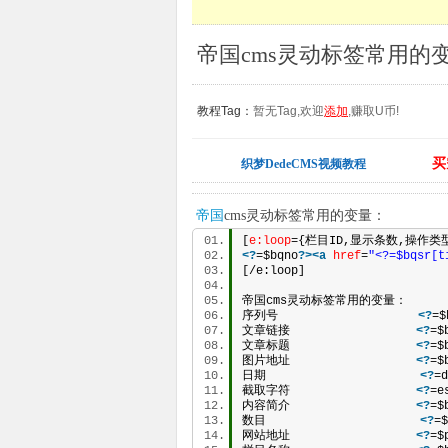
帝国cms灵动标签常用的变
教程Tag：
暂无Tag,欢迎
添加
,赚取U币!
买
织梦DedeCMS视频教程
帝国
cms灵动标签常用的变量：
[
e:loop
={栏目ID,显示条数,操作类
<?
=$bqno
?>
<
a
href
=
"<?=$bqsr[t
[/e:loop]   
帝国cms灵动标签常用的变量：   
序列号                    
<?
=$
文章链接                  
<?
=$
文章标题                  
<?
=$
图片地址                  
<?
=$
日期                      
<?
=d
截取字符                  
<?
=e
内容简介                  
<?
=$
数目                      
<?
=$
网站地址                  
<?
=$