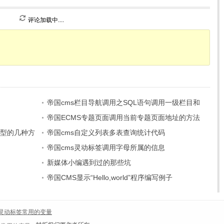
评论加载中....
帝国cms栏目导航调用之SQL语句调用一级栏目和
二级栏目的方法
帝国ECMS专题页面调用当前专题页面地址的方法
类型的几种方
帝国cms自定义列表多表查询统计代码
帝国cms灵动标签调用字母所属的信息
新媒体小编遇到过的那些坑
帝国CMS显示“Hello,world”程序编写例子
s灵动标签常用的变量