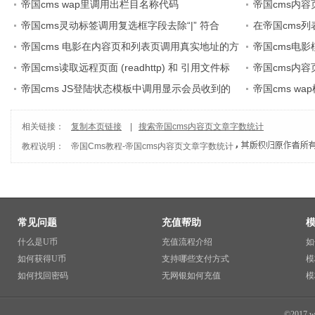
帝国cms wap里调用出栏目名称代码
帝国cms内
帝国cms灵动标签调用复选框字段去除“|” 符合
在帝国cms列
帝国cms 电影在内容页和列表页调用真实地址的方
帝国cms电
法
帝国cms读取远程页面 (readhttp) 和 引用文件标
帝国cms内
签 (includefile)
帝国cms JS登陆状态模板中调用显示会员收到的
位
帝国cms w
短消息数
相关链接：
复制本页链接
|
搜索帝国cms内容页文章字数统计
教程说明：
帝国Cms教程
-
帝国cms内容页文章字数统计
常见问题
充值帮助
什么是U币
充值流程介绍
如
如何获得U币
支持哪些支付方式
模
如何找回密码
无网银如何充值
模
©2017 