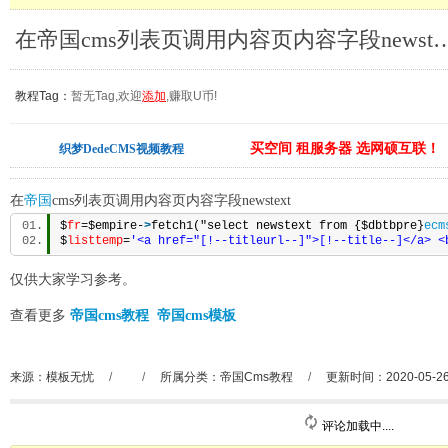
在帝国cms列表页调用内容页内容字段newst
教程Tag：
暂无Tag,欢迎
添加
,赚取U币!
买空间 租服务器 选网硕互联！
织梦DedeCMS视频教程
在
帝国
cms列表页调用内容页内容字段newstext
$
fr
=$empire-
>
fetch1("select newstext from {$dbtbpre}
ecm
$
listtemp
=
'<a href="[!--titleurl--]">[!--title--]</
仅供大家学习参考。
查看更多
帝国cms教程
帝国cms模板
来源：模板无忧
/
/
所属分类：
帝国Cms教程
/
更新时间：2020-05-2
评论加载中....