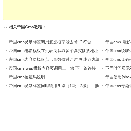
相关
帝国Cms教程
：
帝国cms灵动标签调用复选框字段去除“|” 符合
帝国cms 
帝国cms电影模板在列表页获取多个真实播放地址
法
帝国cms读取远
帝国cms内容页模板点击量数值过万时,换成万为单
签 (includefile)
帝国cms J
位
帝国cms wap模板内容页调用上一篇 下一篇连接
短消息数
不同时间显示
帝国cms验证码说明
帝国使用[sho
帝国cms灵动标签同时调用头条（1级、2级）、推
法
帝国cms专题
荐（1级、2级）
览数