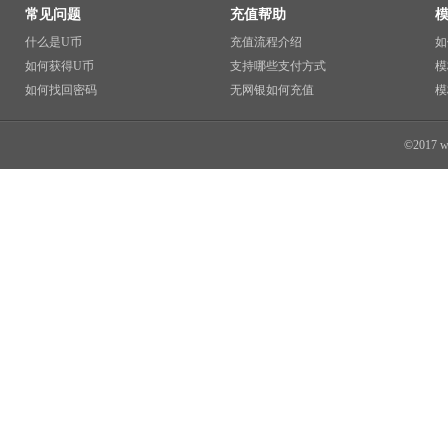
常见问题
充值帮助
什么是U币
充值流程介绍
如
如何获得U币
支持哪些支付方式
模
如何找回密码
无网银如何充值
模
©2017 